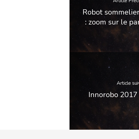
Article Pré
Robot sommelier
: zoom sur le pa
Article su
Innorobo 2017 