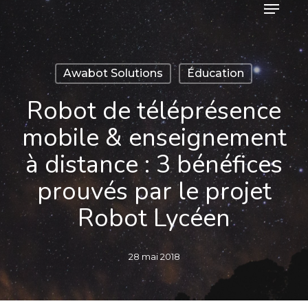
Menu
Skip
to
main
content
Awabot Solutions
Éducation
Robot de téléprésence
mobile & enseignement
à distance : 3 bénéfices
prouvés par le projet
Robot Lycéen
28 mai 2018