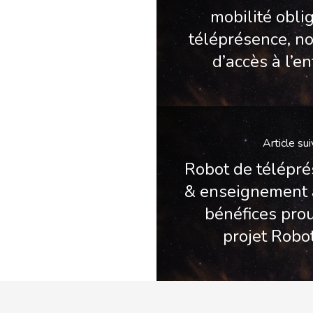
mobilité oblig
téléprésence, 
d’accès à l’en
Article su
Robot de télépr
& enseignement à
bénéfices prou
projet Robo