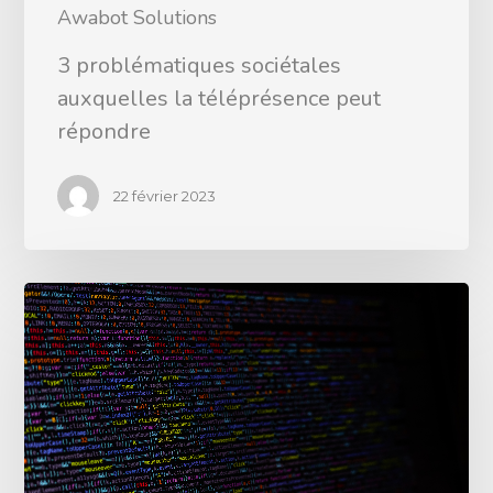
Awabot Solutions
3 problématiques sociétales
auxquelles la téléprésence peut
répondre
22 février 2023