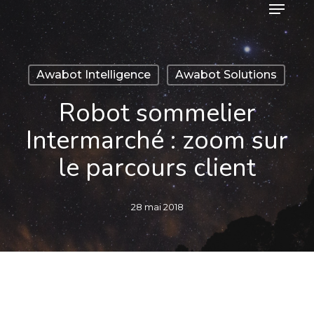
Menu
Skip
to
main
content
Awabot Intelligence
Awabot Solutions
Robot sommelier
Intermarché : zoom sur
le parcours client
28 mai 2018