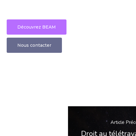
Découvrez BEAM
Nous contacter
Article Pré
Droit au télétrav