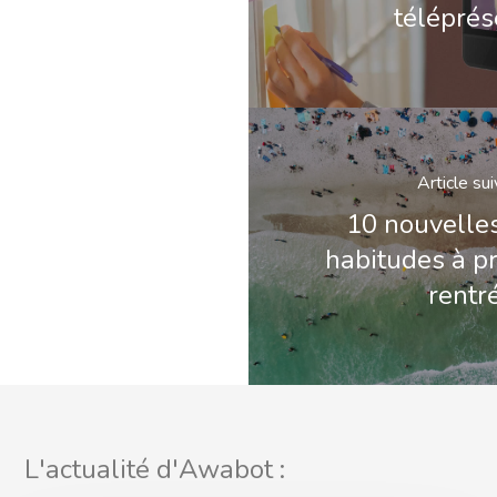
télépré
Article su
10 nouvelle
habitudes à pr
rentr
L'actualité d'Awabot :