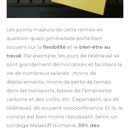
Les points majeurs de cette remise en
question quasi-généralisée porte bien
souvent sur la
flexibilité
et le
bien-être au
travail
. Par exemple, les jours de télétravail se
sont grandement démocratisés et facilitent la
vie de nombreux salariés : moins de
déplacements, moins de perte de temps
dans les transports, baisse de l’empreinte
carbone et des coûts, etc. Cependant, qui dit
télétravail, dit souvent visioconférence. Et là, le
constat est bien moins réjouissant. Selon un
sondage Malakoff Humanis,
39% des