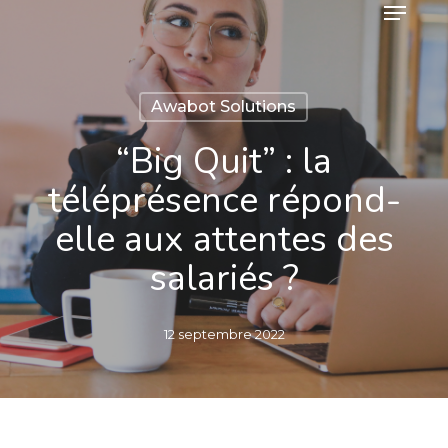
Menu
Skip
to
main
content
Awabot Solutions
“Big Quit” : la
téléprésence répond-
elle aux attentes des
salariés ?
12 septembre 2022