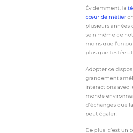
Évidemment, la
t
cœur de métier
ch
plusieurs années q
sein même de notr
moins que l’on puis
plus que testée e
Adopter ce disposi
grandement amélio
interactions avec 
monde environnant
d’échanges que l
peut égaler.
De plus, c’est un 