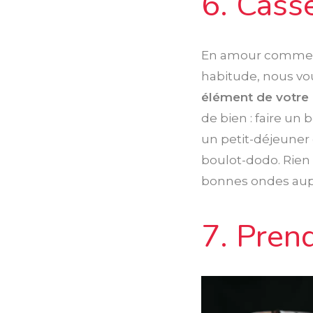
6. Casse
En amour comme au
habitude, nous vo
élément de votre
de bien : faire un
un petit-déjeuner 
boulot-dodo. Rien
bonnes ondes aupr
7. Pren