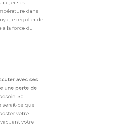
urager ses
empérature dans
ttoyage régulier de
 à la force du
iscuter avec ses
tre une perte de
 besoin. Se
 serait-ce que
oster votre
 évacuant votre