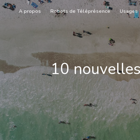
Skip
A propos
Robots de Téléprésence
Usages
to
main
content
10 nouvelles