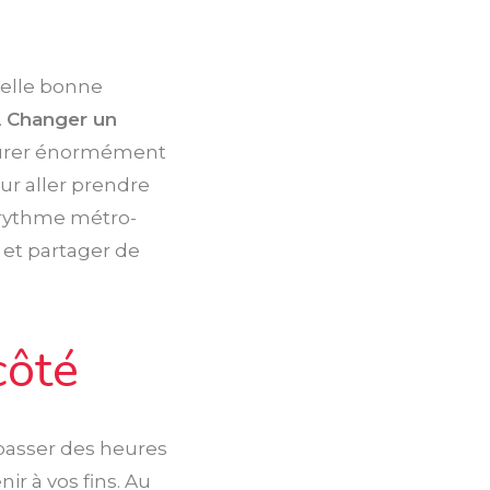
velle bonne
.
Changer un
curer énormément
our aller prendre
e rythme métro-
et partager de
côté
e passer des heures
ir à vos fins. Au