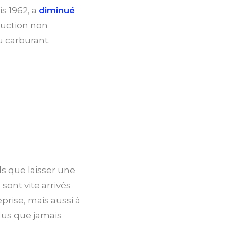
s 1962, a
diminué
duction non
u carburant.
s que laisser une
sont vite arrivés
rise, mais aussi à
lus que jamais