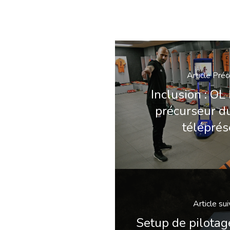
Article Pré
Inclusion : OL
précurseur d
télépré
Article su
Setup de pilotag