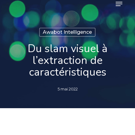
Menu
Skip
to
main
content
Awabot Intelligence
Du slam visuel à
l’extraction de
caractéristiques
5 mai 2022