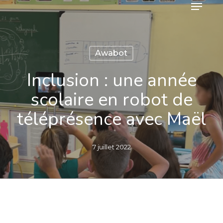
Menu
Skip
to
main
content
Awabot
Inclusion : une année
scolaire en robot de
téléprésence avec Maël
7 juillet 2022