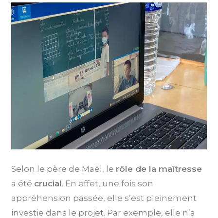
Selon le père de Maël, le
rôle de la maîtresse
a été
crucial
. En effet, une fois son
appréhension passée, elle s’est pleinement
investie dans le projet. Par exemple, elle n’a