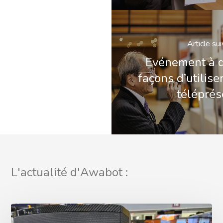
Article su
Evénement à di
façons d’utilise
télépré
L'actualité d'Awabot :