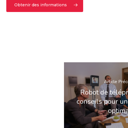
Obtenir des informations
Article Pré
Robot de télépr
conseils pour u
optim