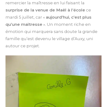
remercier la maîtresse en lui faisant la
surprise de la venue de Maël à l’école
ce
mardi 5 juillet, car «
aujourd’hui, c’est plus
qu’une maîtresse
». Un moment riche en
émotion qui marquera sans doute la grande
famille qu’est devenu le village d’Auxy, uni
autour ce projet.